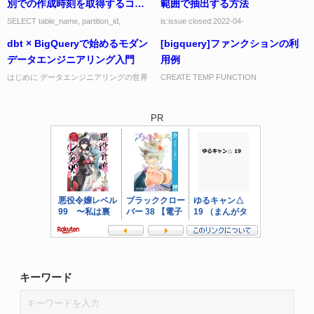
別での作成時刻を取得するコー
範囲で抽出する方法
ド
SELECT table_name, partition_id,
is:issue closed:2022-04-
total_rows, last_modified_time FROM d...
01T00:00:00+09:00..2022-06-
dbt × BigQueryで始めるモダン
[bigquery]ファンクションの利
30T00:00:00+09:00 l...
データエンジニアリング入門
用例
はじめに データエンジニアリングの世界
CREATE TEMP FUNCTION
でデファクトスタンダードとなっている
FROM_DATE() AS (DATE('2021-09-08'));
dbt (data build tool)。 「試してみたいけ
CREATE TEMP ...
れ...
PR
キーワード