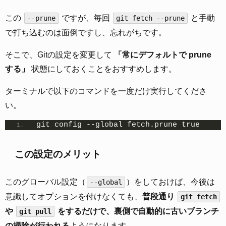
この
ですが、毎回
と手動
--prune
git fetch --prune
で打ち込むのは面倒ですし、忘れがちです。
そこで、Gitの設定を変更して
「常にデフォルトで prune
する」
状態にしておくことをおすすめします。
ターミナルで以下のコマンドを一度だけ実行してくださ
い。
git config --global fetch.prune true
この設定のメリット
このグローバル設定（
）をしておけば、今後は
--global
意識してオプションを付けなくても、
普段通り
git fetch
や
をするだけで、裏側で自動的に古いブランチ
git pull
の掃除が行われる
ようになります。