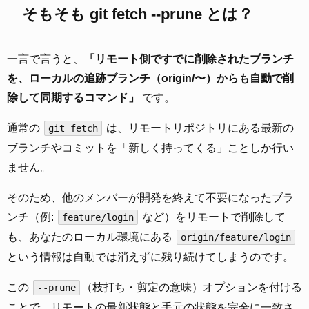
そもそも git fetch --prune とは？
一言で言うと、
「リモート側ですでに削除されたブランチ
を、ローカルの追跡ブランチ（origin/〜）からも自動で削
除して同期するコマンド」
です。
通常の
は、リモートリポジトリにある最新の
git fetch
ブランチやコミットを「新しく持ってくる」ことしか行い
ません。
そのため、他のメンバーが開発を終えて不要になったブラ
ンチ（例:
など）をリモートで削除して
feature/login
も、あなたのローカル環境にある
origin/feature/login
という情報は自動では消えずに残り続けてしまうのです。
この
（枝打ち・剪定の意味）オプションを付ける
--prune
ことで、リモートの最新状態と手元の状態を完全に一致さ