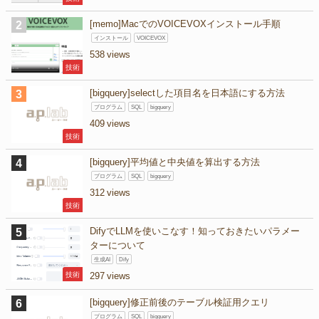
[memo]MacでのVOICEVOXインストール手順
インストール
VOICEVOX
538
技術
[bigquery]selectした項目名を日本語にする方法
プログラム
SQL
bigquery
409
技術
[bigquery]平均値と中央値を算出する方法
プログラム
SQL
bigquery
312
技術
DifyでLLMを使いこなす！知っておきたいパラメー
ターについて
生成AI
Dify
技術
297
[bigquery]修正前後のテーブル検証用クエリ
プログラム
SQL
bigquery