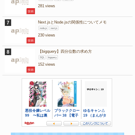
281
技術
Next.jsとNode.jsの関係性についてメモ
node.js
next.js
230
技術
【bigquery】四分位数の求め方
SQL
bigquery
152
技術