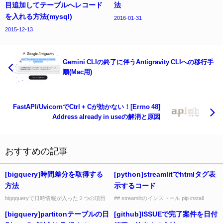
目追加してテーブルへレコード
法
を入れる方法(mysql)
2016-01-31
2015-12-13
Gemini CLIの終了に伴うAntigravity CLIへの移行手
順(Mac用)
FastAPI/UvicornでCtrl + Cが効かない！[Errno 48]
Address already in useの解消と原因
おすすめの記事
[bigquery]時間差分を取得する
[python]streamlitでhtmlタグ表
方法
示するコード
bigqqueryで日時情報が入った２つの項目
## streamlitのインストール pip install
の差分から、時間差分(xx:xx:xx)を表示す
streamlit ## ライブラリ読み込み import
[bigquery]partitonテーブルの日
[github]ISSUEで完了案件を日付
る時のサンプルコード SELECT CONCA...
streamli...