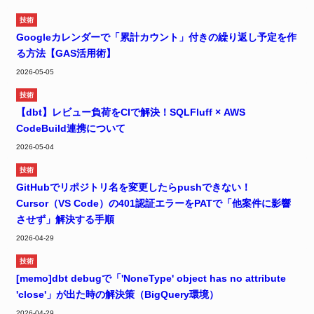
技術
Googleカレンダーで「累計カウント」付きの繰り返し予定を作
る方法【GAS活用術】
2026-05-05
技術
【dbt】レビュー負荷をCIで解決！SQLFluff × AWS
CodeBuild連携について
2026-05-04
技術
GitHubでリポジトリ名を変更したらpushできない！
Cursor（VS Code）の401認証エラーをPATで「他案件に影響
させず」解決する手順
2026-04-29
技術
[memo]dbt debugで「'NoneType' object has no attribute
'close'」が出た時の解決策（BigQuery環境）
2026-04-29