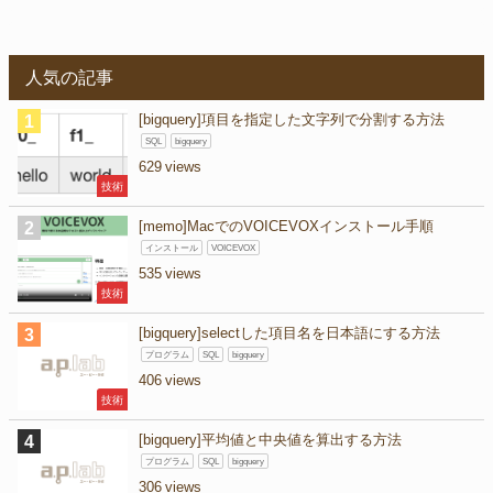
人気の記事
[bigquery]項目を指定した文字列で分割する方法
SQL
bigquery
629
技術
[memo]MacでのVOICEVOXインストール手順
インストール
VOICEVOX
535
技術
[bigquery]selectした項目名を日本語にする方法
プログラム
SQL
bigquery
406
技術
[bigquery]平均値と中央値を算出する方法
プログラム
SQL
bigquery
306