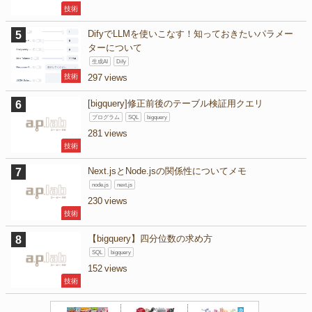
技術
DifyでLLMを使いこなす！知っておきたいパラメー
ターについて
生成AI
Dify
技術
297
[bigquery]修正前後のテーブル検証用クエリ
プログラム
SQL
bigquery
281
技術
Next.jsとNode.jsの関係性についてメモ
node.js
next.js
230
技術
【bigquery】四分位数の求め方
SQL
bigquery
152
技術