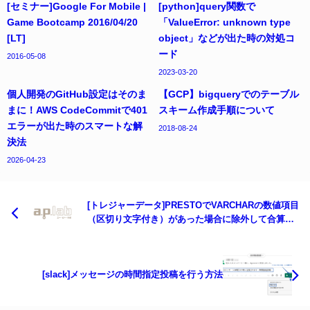
[セミナー]Google For Mobile |
[python]query関数で
Game Bootcamp 2016/04/20
「ValueError: unknown type
[LT]
object」などが出た時の対処コ
ード
2016-05-08
2023-03-20
個人開発のGitHub設定はそのま
【GCP】bigqueryでのテーブル
まに！AWS CodeCommitで401
スキーム作成手順について
エラーが出た時のスマートな解
2018-08-24
決法
2026-04-23
[トレジャーデータ]PRESTOでVARCHARの数値項目
（区切り文字付き）があった場合に除外して合算す
る方法
[slack]メッセージの時間指定投稿を行う方法