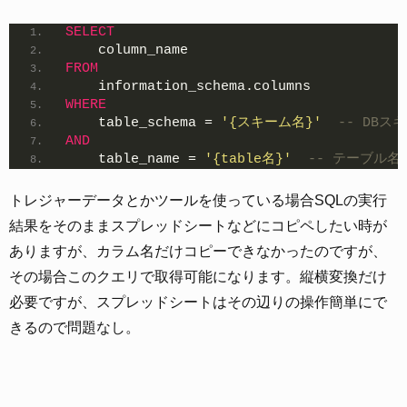
SELECT
    column_name
FROM
    information_schema.columns
WHERE
    table_schema = 
'{スキーム名}'
-- DB
AND
    table_name = 
'{table名}'
-- テーブル名
トレジャーデータとかツールを使っている場合SQLの実行
結果をそのままスプレッドシートなどにコピペしたい時が
ありますが、カラム名だけコピーできなかったのですが、
その場合このクエリで取得可能になります。縦横変換だけ
必要ですが、スプレッドシートはその辺りの操作簡単にで
きるので問題なし。