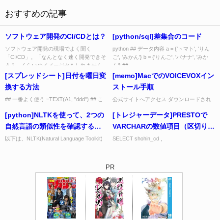
おすすめの記事
ソフトウェア開発のCI/CDとは？
[python/sql]差集合のコード
ソフトウェア開発の現場でよく聞く
python ## データ内容 a = {'トマト', 'りん
「CI/CD」。「なんとなく速く開発できそ
ご', 'みかん'} b = {'りんご', 'バナナ', 'みか
う？」くらいのイメージかもしれません
ん'} ##...
ね。これは、開発をもっと速く、...
[スプレッドシート]日付を曜日変
[memo]MacでのVOICEVOXイン
換する方法
ストール手順
## 一番よく使う =TEXT(A1, "ddd") ## こ
公式サイトへアクセス ダウンロードされ
ういう書き方もできる
たインストーラーをダブルクリックして
[python]NLTKを使って、2つの
[トレジャーデータ]PRESTOで
=CHOOSE(WEEKDAY(A1), "日", "月...
VOICEVOXを起動する。 この時、セキュ
リティのチェックで開け...
自然言語の類似性を確認する方
VARCHARの数値項目（区切り文
法
字付き）があった場合に除外し
以下は、NLTK(Natural Language Toolkit)
SELECT shohin_cd ,
を利用した自然言語(英語)の類似性を調べ
SUM(CAST(REPLACE(sales, ',', '') AS
て合算する方法
るコードです import nl...
INTEGER)) AS sa...
PR