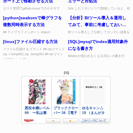
ボード上で移動させる方法
エラーと対処法
タスク管理でgithub-issueでの小ネタで
fork したリポジトリで開発していると、初
す。 ISSUEを移動させたいボード（例え
学者がつまずきやすいエラーがあります。
[python]seabornで棒グラフを
【分析】BIツール導入＆運用し
ばDoneなどの終了ISSUEを入れるとこ
代表的なものとその解決方法をまとめまし
ろ）の右...
た。 ① push ...
複数同時表示する方法
てみて、事前に考慮しておいた
方が良い事
## ライブラリインポート import
BIツール導入して分析してガンガン成果を
matplotlib.pyplot as plt import
出していく！ という思想のもと、導入す
[linux]ファイル圧縮する方法
[SQL]mysqlでindex適用対象外
japanize_matplotl...
る事は最近珍しくなくなってきましたが、
何も考えずに導入すると...
になる書き方
ファイル圧縮するコマンド ## zipコマンド
zip -r temp001.zip ./temp001 ## tarコマン
#indexが使われなくなるSQＬの書き方
ドでカレントディ...
select a.id,b.cost, a.touroku_ymd
,b.kounyu_ymd ...
PR