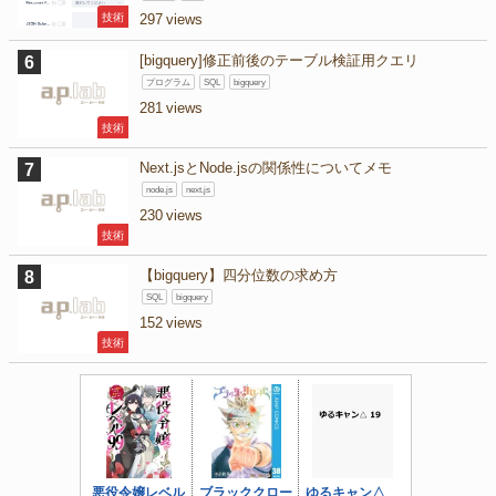
技術
297
[bigquery]修正前後のテーブル検証用クエリ
プログラム
SQL
bigquery
281
技術
Next.jsとNode.jsの関係性についてメモ
node.js
next.js
230
技術
【bigquery】四分位数の求め方
SQL
bigquery
152
技術