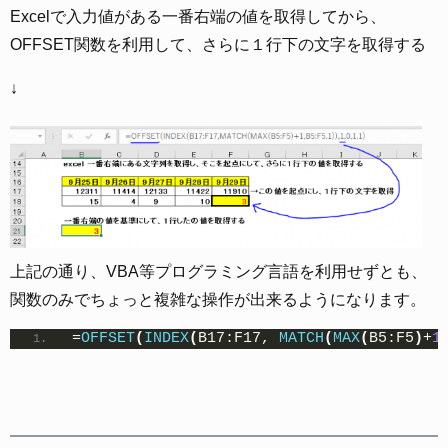
Excelで入力値がある一番右端の値を取得してから、
OFFSET関数を利用して、さらに１行下の文字を取得する
↓
上記の通り、VBA等プログラミング言語を利用せずとも、
関数のみでちょっと複雑な操作が出来るようになります。
=
OFFSET
(
INDEX
(
B17:F17, 
MATCH
(
MAX
(
B5:F5
)
+
1