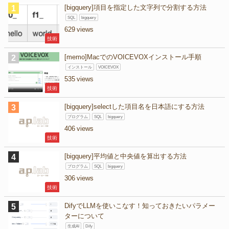
[bigquery]項目を指定した文字列で分割する方法
SQL
bigquery
629
技術
[memo]MacでのVOICEVOXインストール手順
インストール
VOICEVOX
535
技術
[bigquery]selectした項目名を日本語にする方法
プログラム
SQL
bigquery
406
技術
[bigquery]平均値と中央値を算出する方法
プログラム
SQL
bigquery
306
技術
DifyでLLMを使いこなす！知っておきたいパラメー
ターについて
生成AI
Dify