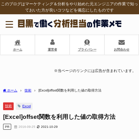
このブログはマーケティング＆分析をやり始めた元エンジニアの作業で知っ
ておいた方が良いコツなどを備忘にしたものです
ホーム
運営者
プライバシー
お問合わせ
※当ページのリンクには広告が含まれています。
ホーム
技術
[Excel]offset関数を利用した値の取得方法
技術
Excel
[Excel]offset関数を利用した値の取得方法
PR
2016-09-25
2021-10-29