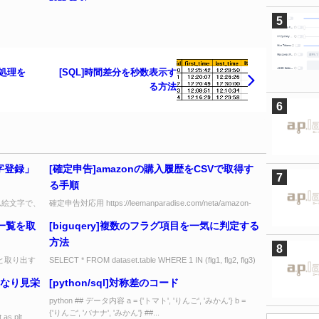
り処理を
[SQL]時間差分を秒数表示す
る方法
数字登録」
[確定申告]amazonの購入履歴をCSVで取得す
る手順
タム絵文字で、
確定申告対応用 https://leemanparadise.com/neta/amazon-
ジ投稿でき
purchase-history-csv-do...
一覧を取
[biguqery]複数のフラグ項目を一気に判定する
方法
と取り出す
SELECT * FROM dataset.table WHERE 1 IN (flg1, flg2, flg3)
..
-- flg1, flg...
が重なり見栄
[python/sql]対称差のコード
python ## データ内容 a = {'トマト', 'りんご', 'みかん'} b =
{'りんご', 'バナナ', 'みかん'} ##...
as plt