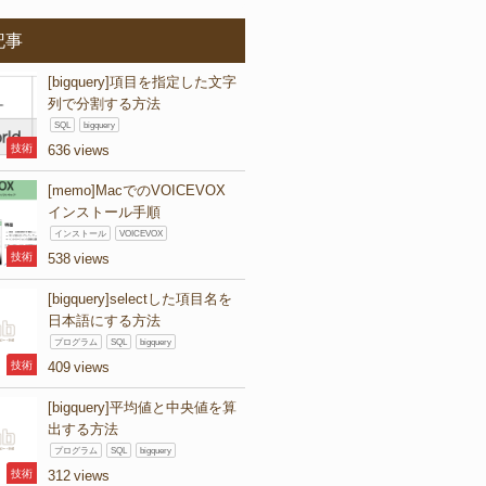
記事
[bigquery]項目を指定した文字
列で分割する方法
SQL
bigquery
技術
636
[memo]MacでのVOICEVOX
インストール手順
インストール
VOICEVOX
技術
538
[bigquery]selectした項目名を
日本語にする方法
プログラム
SQL
bigquery
技術
409
[bigquery]平均値と中央値を算
出する方法
プログラム
SQL
bigquery
技術
312