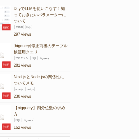
DifyでLLMを使いこなす！知
っておきたいパラメーターに
ついて
技術
生成AI
Dify
297
[bigquery]修正前後のテーブル
検証用クエリ
プログラム
SQL
bigquery
技術
281
Next.jsとNode.jsの関係性に
ついてメモ
node.js
next.js
技術
230
【bigquery】四分位数の求め
方
SQL
bigquery
技術
152