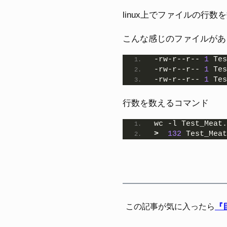
linux上でファイルの行
こんな感じのファイルがあ
-rw-r--r-- 
1
 Tes
-rw-r--r-- 
1
 Tes
-rw-r--r-- 
1
 Tes
行数を数えるコマンド
wc -l Test_Meat.
>
132
 Test_Meat
この記事が気に入ったら
『