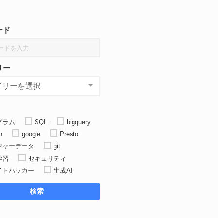
ード
csv
csv
リー
.
csv
グラム
SQL
bigquery
n
google
Presto
ジャーデータ
git
学習
セキュリティ
イトハッカー
生成AI
検索