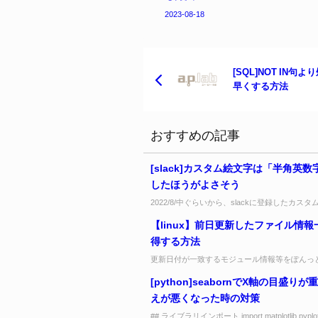
2023-08-18
[SQL]NOT IN句よ
早くする方法
おすすめの記事
[slack]カスタム絵文字は「半角英
したほうがよさそう
2022/8/中ぐらいから、slackに登録したカス
全角日本語で登録してあったものが、メッセー
【linux】前日更新したファイル情報
なくなったようです。（...
得する方法
更新日付が一致するモジュール情報等をぽんっ
コマンド find . -mtime -1 -ls ↓↓↓ 1234567 4 -rw.
[python]seabornでX軸の目盛り
えが悪くなった時の対策
## ライブラリインポート import matplotlib.pyplot 