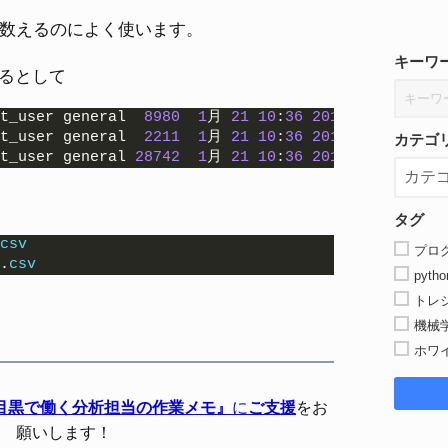
数を数えるのによく使います。
キーワ
るとして
t_user general  
8980
1
月 
21
10
:
36
2016
 Test_Rice.
t_user general  
2211
1
月 
21
10
:
36
2016
 Test_Meat.
カテゴ
t_user general 
28742
1
月 
21
10
:
36
2016
 Test_water
タグ
csv
プロ
.
csv
pytho
トレ
機械
ホワ
目黒で働く分析担当の作業メモ』
に
ご支援
をお
願いします！