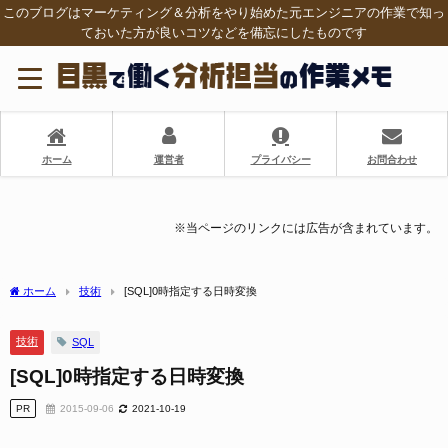
このブログはマーケティング＆分析をやり始めた元エンジニアの作業で知っ
ておいた方が良いコツなどを備忘にしたものです
ホーム
運営者
プライバシー
お問合わせ
※当ページのリンクには広告が含まれています。
ホーム
技術
[SQL]0時指定する日時変換
技術
SQL
[SQL]0時指定する日時変換
PR
2015-09-06
2021-10-19