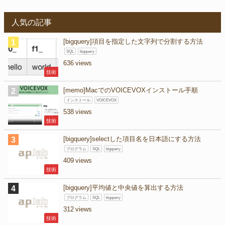
人気の記事
[bigquery]項目を指定した文字列で分割する方法
SQL
bigquery
636
技術
[memo]MacでのVOICEVOXインストール手順
インストール
VOICEVOX
538
技術
[bigquery]selectした項目名を日本語にする方法
プログラム
SQL
bigquery
409
技術
[bigquery]平均値と中央値を算出する方法
プログラム
SQL
bigquery
312
技術