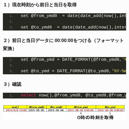
１）現在時刻から前日と当日を取得
set @from_ymd0  = date(date_add(now(),int
set @to_ymd0  = date(date_add(now(),inter
２）前日と当日データに 00:00:00をつける（フォーマット
変換）
set @from_ymd = DATE_FORMAT(@from_ymd0,
'%
set @to_ymd = DATE_FORMAT(@to_ymd0,
'%Y-%m
３）確認
select
 now(),@from_ymd0, @to_ymd0,@from_y