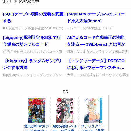
おすすめの記事
[SQL]テーブル項目の定義を変更
[bigquery]テーブルへのレコー
する
ド挿入方法(insert)
# 1)現在のテーブル定義確認 desc sts_tbl;
-- レコードのinsert処理 INSERT
> ymd date YES > -----------------------...
dataset.table(name, num, buy_day)
[bigquery]配列設定をSQLで行
AIによるコード自動修正の性能
VALUES ('みかん...
う場合のサンプルコード
を測る ― SWE-benchとは何か
## 数字を配列に入れたい場合のコード例
最近、AIによるプログラミング支援は急速
SELECT ARRAY( SELECT x FROM
に進化しています。GitHub Copilot、
【bigquery】ランダムサンプリ
【トレジャーデータ】PRESTO
UNNEST( [ productA, p...
Claude Code、Gemini CLI など、...
ングする方法
におけるパフォーマンスチュー
ニングメモ
bigqqueryでデータをランダムサンプリン
大量データの処理を行う場合などで処理効
グするコードメモです。 SELECT * FROM
率を上げるのに使うコードを書いていきま
dataset.table WHERE -...
す。 SMART_DIGEST() : 文字列を短いハ
ッシュ値に...
PR