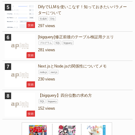
DifyでLLMを使いこなす！知っておきたいパラメー
ターについて
生成AI
Dify
技術
297
[bigquery]修正前後のテーブル検証用クエリ
プログラム
SQL
bigquery
281
技術
Next.jsとNode.jsの関係性についてメモ
node.js
next.js
230
技術
【bigquery】四分位数の求め方
SQL
bigquery
152
技術