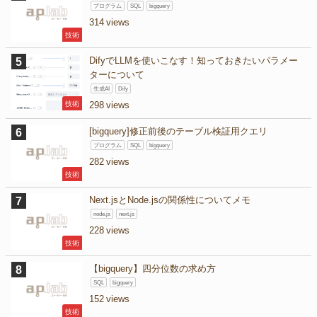
プログラム
SQL
bigquery
314
技術
DifyでLLMを使いこなす！知っておきたいパラメー
ターについて
生成AI
Dify
技術
298
[bigquery]修正前後のテーブル検証用クエリ
プログラム
SQL
bigquery
282
技術
Next.jsとNode.jsの関係性についてメモ
node.js
next.js
228
技術
【bigquery】四分位数の求め方
SQL
bigquery
152
技術