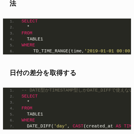
法
SELECT
  *
FROM
  TABLE1
WHERE
　　 TD_TIME_RANGE(time,
'2019-01-01 00:00:
日付の差分を取得する
-- DATE型かTIMESTAMP型しかDATE_DIFFで使
SELECT
  *
FROM
  TABLE1
WHERE
  DATE_DIFF(
'day'
, 
CAST
(created_at 
AS
TIM