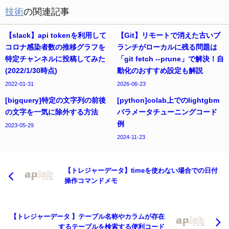
技術
の関連記事
【slack】api tokenを利用して
【Git】リモートで消えた古いブ
コロナ感染者数の推移グラフを
ランチがローカルに残る問題は
特定チャンネルに投稿してみた
「git fetch --prune」で解決！自
(2022/1/30時点)
動化のおすすめ設定も解説
2022-01-31
2026-06-23
[bigquery]特定の文字列の前後
[python]colab上でのlightgbm
の文字を一気に除外する方法
パラメータチューニングコード
例
2023-05-29
2024-11-23
【トレジャーデータ】timeを使わない場合での日付
操作コマンドメモ
【トレジャーデータ 】テーブル名称やカラムが存在
するテーブルを検索する便利コード