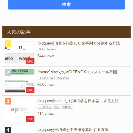
検索
人気の記事
[bigquery]項目を指定した文字列で分割する方法
SQL
bigquery
644
技術
[memo]MacでのVOICEVOXインストール手順
インストール
VOICEVOX
543
技術
[bigquery]selectした項目名を日本語にする方法
プログラム
SQL
bigquery
414
技術
[bigquery]平均値と中央値を算出する方法