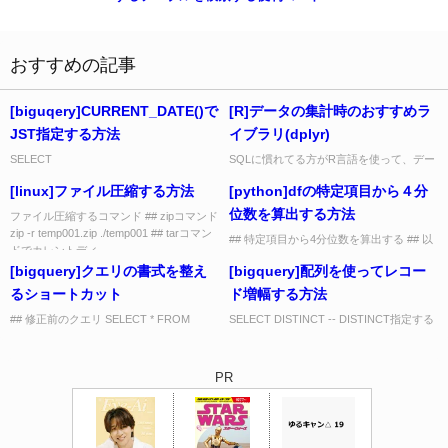
おすすめの記事
[biguqery]CURRENT_DATE()で
[R]データの集計時のおすすめラ
JST指定する方法
イブラリ(dplyr)
SELECT
SQLに慣れてる方がR言語を使って、デー
DATE_SUB(CURRENT_DATE('Asia/Tokyo'),
タ集計を行う場合はdplyrが便利です。
[linux]ファイル圧縮する方法
[python]dfの特定項目から４分
INTERVAL 1 DAY)...
qiitaのブログで詳しく書いてる方がいたの
でリンクのみ↓...
位数を算出する方法
ファイル圧縮するコマンド ## zipコマンド
zip -r temp001.zip ./temp001 ## tarコマン
## 特定項目から4分位数を算出する ## 以
ドでカレントディ...
下ではscore項目から0,25%,50%, 75%,
[bigquery]クエリの書式を整え
[bigquery]配列を使ってレコー
100%の値を算出する df.quan...
るショートカット
ド増幅する方法
## 修正前のクエリ SELECT * FROM
SELECT DISTINCT -- DISTINCT指定する
dataset.table LIMIT 100 ⬇︎
ことで配列データからレコードを増幅する
windows...
id, start_date, end...
PR