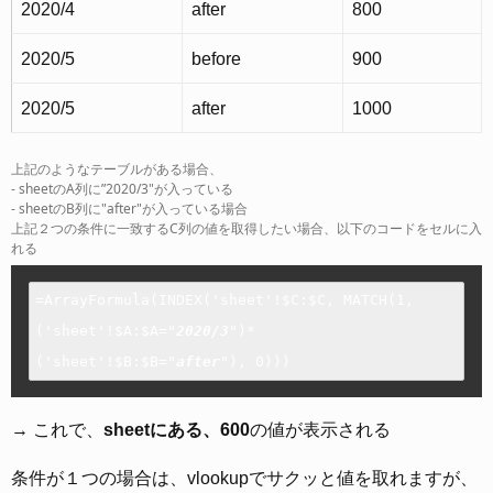
2020/4
after
800
2020/5
before
900
2020/5
after
1000
上記のようなテーブルがある場合、
- sheetのA列に”2020/3"が入っている
- sheetのB列に"after"が入っている場合
上記２つの条件に一致するC列の値を取得したい場合、以下のコードをセルに入
れる
=ArrayFormula(INDEX('sheet'!$C:$C, MATCH(1, 
('sheet'!$A:$A="
2020/3
")*
('sheet'!$B:$B="
after
"), 0)))
→ これで、
sheetにある、600
の値が表示される
条件が１つの場合は、vlookupでサクッと値を取れますが、