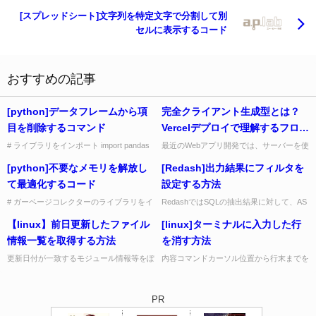
[スプレッドシート]文字列を特定文字で分割して別
セルに表示するコード
おすすめの記事
[python]データフレームから項
完全クライアント生成型とは？
目を削除するコマンド
Vercelデプロイで理解するフロン
トエンド完結アプリの考え方
# ライブラリをインポート import pandas
最近のWebアプリ開発では、サーバーを使
as pd # データフレームを準備 train_df =
わずブラウザだけで全処理を完結する「完
[python]不要なメモリを解放し
[Redash]出力結果にフィルタを
pd.read_csv(...
全クライアント生成型（Fully Client-Side
Re...
て最適化するコード
設定する方法
# ガーベージコレクターのライブラリをイ
RedashではSQLの抽出結果に対して、AS
ンポート import gc # 不要なオブジェクト
句で項目名に「__multiFilter」と追加する
【linux】前日更新したファイル
[linux]ターミナルに入力した行
を解放し、メモリ最適化する。 gc.collec...
だけで、簡単にフィルタを設定することが
でき...
情報一覧を取得する方法
を消す方法
更新日付が一致するモジュール情報等をぽ
内容コマンドカーソル位置から行末までを
んっと取り出すコマンド find . -mtime -1 -
削除control + Kカーソル位置から行頭まで
ls ↓↓↓ 1234567 4 -rw...
を削除control + U contrl+Uで行頭...
PR