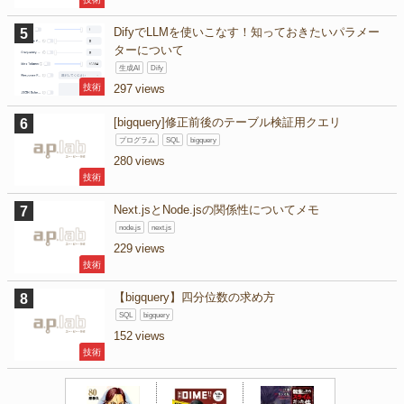
DifyでLLMを使いこなす！知っておきたいパラメー
ターについて
生成AI
Dify
技術
297
[bigquery]修正前後のテーブル検証用クエリ
プログラム
SQL
bigquery
280
技術
Next.jsとNode.jsの関係性についてメモ
node.js
next.js
229
技術
【bigquery】四分位数の求め方
SQL
bigquery
152
技術