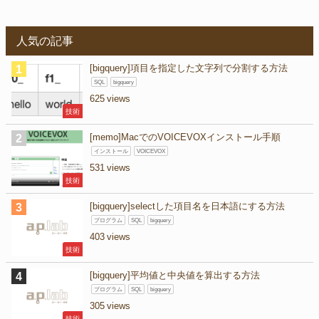
人気の記事
[bigquery]項目を指定した文字列で分割する方法
SQL
bigquery
625
技術
[memo]MacでのVOICEVOXインストール手順
インストール
VOICEVOX
531
技術
[bigquery]selectした項目名を日本語にする方法
プログラム
SQL
bigquery
403
技術
[bigquery]平均値と中央値を算出する方法
プログラム
SQL
bigquery
305
技術