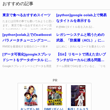
おすすめの記事
東京で食べるおすすめスイーツ
[python]google colab上で簡易
なタイトルを表示する
たまには日常の事でも書いてみようと思い
ます。 東京で食べるおすすめスイーツ店
# @title {タイトル名を入れる}...
を３つ程紹介します。 その①（食感が最
高！） パティスリー・サダ...
[python]colab上でのcatboost
レガシーシステムと戦うための
パラメータチューニングコード
武器、「防腐層（ACL）」につ
例
いて
RMSEを最適化する場合のコード例 #
はじめに：きれいなコードを書きたいの
optunaをインストール !pip install optuna #
に… エンジニアなら誰しも、「きれい
[データ可視化]googleスプレッ
【Git】リモートで消えた古いブ
ライブラリをインポート im...
で、読みやすくて、変更しやすいコード」
を書きたいと思いますよね。 で...
ドシートをデータポータル に接
ランチがローカルに残る問題は
続する方法
「git fetch --prune」で解決！自
Googleスプレッドシートにデータを用意
チーム開発でGitを使っていると、「リモ
すれば、データポータル で無料で可視化
ート（GitHubなど）ですでに削除された
動化のおすすめ設定も解説
できます。(2021/9/25現在） 今回、
はずのブランチが、手元の環境にいつまで
Googleスプ...
も残り続けている」と...
PR