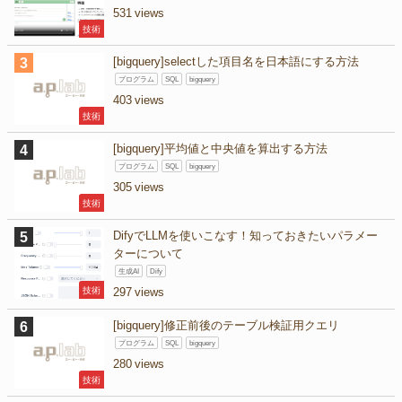
531
技術
[bigquery]selectした項目名を日本語にする方法
プログラム
SQL
bigquery
403
技術
[bigquery]平均値と中央値を算出する方法
プログラム
SQL
bigquery
305
技術
DifyでLLMを使いこなす！知っておきたいパラメー
ターについて
生成AI
Dify
技術
297
[bigquery]修正前後のテーブル検証用クエリ
プログラム
SQL
bigquery
280
技術