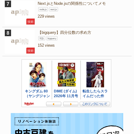
Next.jsとNode.jsの関係性についてメモ
node.js
next.js
229
技術
【bigquery】四分位数の求め方
SQL
bigquery
152
技術