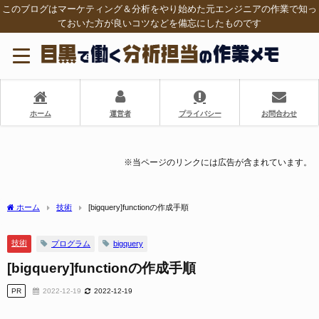
このブログはマーケティング＆分析をやり始めた元エンジニアの作業で知っ
ておいた方が良いコツなどを備忘にしたものです
ホーム
運営者
プライバシー
お問合わせ
※当ページのリンクには広告が含まれています。
ホーム
技術
[bigquery]functionの作成手順
技術
プログラム
bigquery
[bigquery]functionの作成手順
PR
2022-12-19
2022-12-19