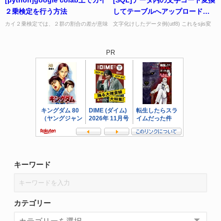
count(*) from pay_log; 8,089...
SPLIT("hello world eve...
２乗検定を行う方法
してテーブルへアップロードす
る方法
カイ２乗検定では、２群の割合の差が意味
文字化けしたデータ例(utf8) これをsjis変
のある差なのかどうか？を検定する 例え
換して取込むコマンド(mysqlを利用) use
ばABテストを行った場合にちゃんと効果
test; set character_...
があったかどうか？を検証し...
PR
キーワード
カテゴリー