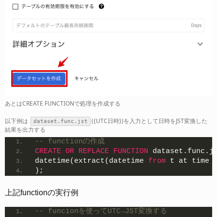
あとはCREATE FUNCTIONで処理を作成する
以下例は
({UTC日時})を入力として日時をJST変換した
dataset.func.jst
結果を出力する
-- functionの作成
CREATE
OR
REPLACE
FUNCTION
 dataset.func.j
datetime(extract(datetime 
from
 t at time 
);
上記functionの実行例
-- funcionを使ってUTC→JST変換する