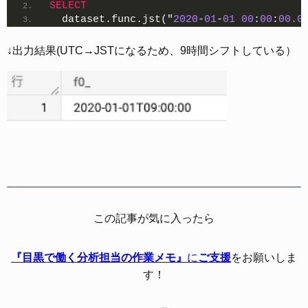
SELECT
  dataset.func.jst("
2020
-
01
-
01
00
:
00
:
00.0
↓出力結果(UTC→JSTになるため、9時間シフトしている）
この記事が気に入ったら
『目黒で働く分析担当の作業メモ』
に
ご支援
をお願いしま
す！