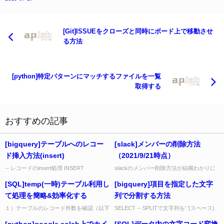
[Git]ISSUEをクローズと同時にボード上で移動させ
る方法
[python]特定パターンにマッチするファイルを一覧
取得する
おすすめの記事
[bigquery]テーブルへのレコー
[slack]メンバーの削除方法
ド挿入方法(insert)
（2021/9/21時点）
-- レコードのinsert処理 INSERT
slackのメンバー削除方法が結構わかりに
dataset.table(name, num, buy_day)
くいところにあるので、手順メモ残しま
[SQL]temp(一時)テーブル利用し
[bigquery]項目を指定した文字
VALUES ('みかん...
す。 1. slackの画面左上にあるワークスペ
ース名をクリッ...
て処理を簡略&効率化する
列で分割する方法
１）テーブルのレコード件数を確認（以下
SELECT -- SPLITで文字列を' '(スペース)
では、80億件以上あると仮定） select
で区切り、offsetで値を取り出す
[python]google colab上でカイ
[SQL]データ内の文字コード変換