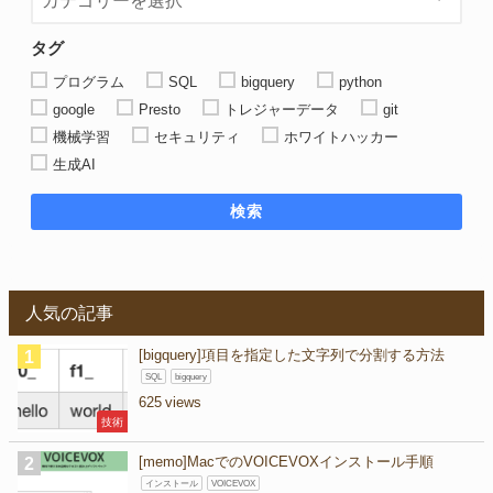
タグ
プログラム
SQL
bigquery
python
google
Presto
トレジャーデータ
git
機械学習
セキュリティ
ホワイトハッカー
生成AI
検索
人気の記事
[bigquery]項目を指定した文字列で分割する方法
SQL
bigquery
625
技術
[memo]MacでのVOICEVOXインストール手順
インストール
VOICEVOX