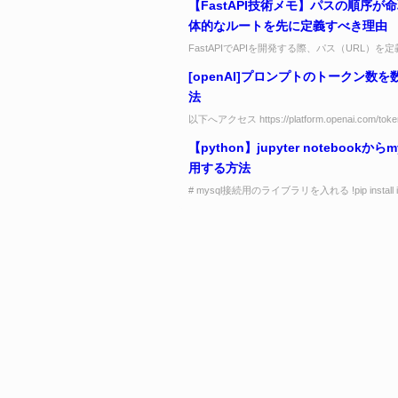
【FastAPI技術メモ】パスの順序が
体的なルートを先に定義すべき理由
FastAPIでAPIを開発する際、パス（URL）を
が非常に重要になることをご存知ですか？ 特に
[openAI]プロンプトのトークン数を
スと動的なパスを組み合...
法
以下へアクセス https://platform.openai.com/token
Tokenizerの画面が表示されるので、モデル...
【python】jupyter notebookから
用する方法
# mysql接続用のライブラリを入れる !pip install ipy
!pip install pymysql # マ...