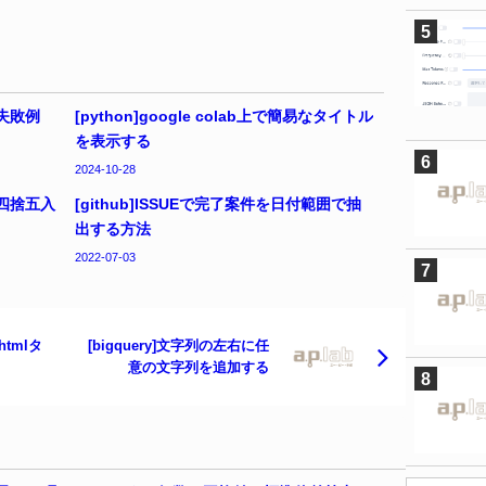
出失敗例
[python]google colab上で簡易なタイトル
を表示する
2024-10-28
の四捨五入
[github]ISSUEで完了案件を日付範囲で抽
出する方法
2022-07-03
でhtmlタ
[bigquery]文字列の左右に任
意の文字列を追加する