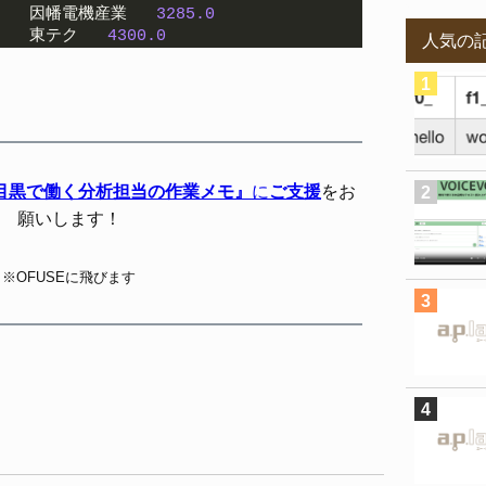
   因幡電機産業   
3285.0
   東テク   
4300.0
人気の
目黒で働く分析担当の作業メモ』
に
ご支援
をお
願いします！
※OFUSEに飛びます