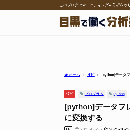
このブログはマーケティング＆分析をや
ホーム
技術
[python]
技術
プログラム
python
[python]デー
に変換する
2023-06-26
2023-06-2
PR