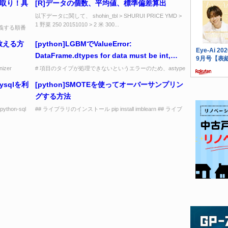
命取り！具
[R]データの個数、平均値、標準偏差算出
以下データに関して、 shohin_tbl > SHURUI PRICE YMD >
1 野菜 250 20151010 > 2 米 300...
定義する順番
、固定のパ
数える方
[python]LGBMでValueError:
DataFrame.dtypes for data must be int,
float or bool. Did not expect the data types
izer
# 項目のタイプが処理できないというエラーのため、astype
で変換してあげればOK df = df.astype(float) # 対象項...
in fields xxxx が出た時の対処方法メモ
mysqlを利
[python]SMOTEを使ってオーバーサンプリン
グする方法
thon-sql
## ライブラリのインストール pip install imblearn ## ライブ
ラリの呼び出し from imblearn.over_...