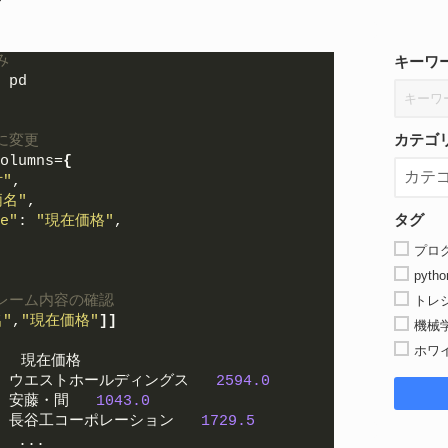
み
キーワ
 pd
カテゴ
に変更
olumns=
{
"
,
柄名"
,
タグ
e"
: 
"現在価格"
,
プロ
pytho
レーム内容の確認
トレ
"
,
"現在価格"
]]
機械
ホワ
   現在価格
  ウエストホールディングス   
2594.0
  安藤・間   
1043.0
  長谷工コーポレーション   
1729.5
  ...