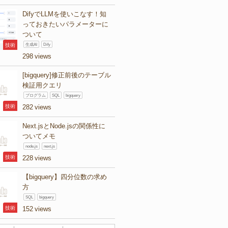
DifyでLLMを使いこなす！知
っておきたいパラメーターに
ついて
技術
生成AI
Dify
298
[bigquery]修正前後のテーブル
検証用クエリ
プログラム
SQL
bigquery
技術
282
Next.jsとNode.jsの関係性に
ついてメモ
node.js
next.js
技術
228
【bigquery】四分位数の求め
方
SQL
bigquery
技術
152