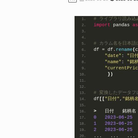
# ライブラリ読み込
import
 pandas 
as
# カラム名を日本語
df = df.
rename
(
c
"date"
: 
"日付
"name"
: 
"銘
"currentPric
})
# 変換したデータフ
df
[[
"日付"
,
"銘柄名
>
   日付   銘柄名
0
2023
-
06
-
25
 
1
2023
-
06
-
25
 
2
2023
-
06
-
25
 
...   ...   ... 