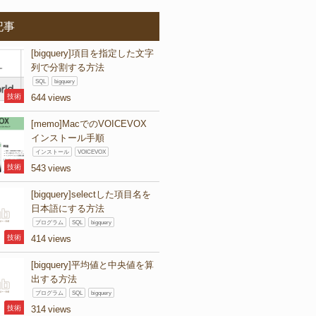
記事
[bigquery]項目を指定した文字
列で分割する方法
SQL
bigquery
技術
644
[memo]MacでのVOICEVOX
インストール手順
インストール
VOICEVOX
技術
543
[bigquery]selectした項目名を
日本語にする方法
プログラム
SQL
bigquery
技術
414
[bigquery]平均値と中央値を算
出する方法
プログラム
SQL
bigquery
技術
314