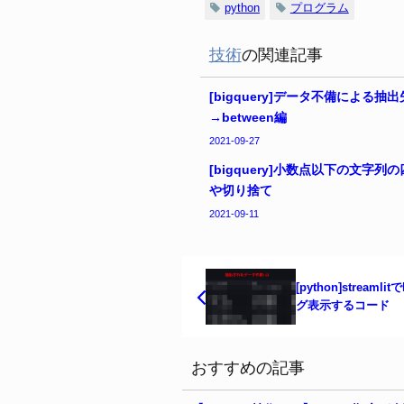
python
プログラム
技術
の関連記事
[bigquery]データ不備による抽
→between編
2021-09-27
[bigquery]小数点以下の文字列
や切り捨て
2021-09-11
[python]streamlit
グ表示するコード
おすすめの記事