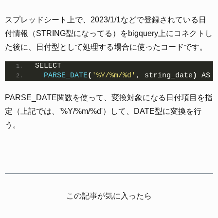
スプレッドシート上で、2023/1/1などで登録されている日
付情報（STRING型になってる）をbigquery上にコネクトし
た後に、日付型として処理する場合に使ったコードです。
SELECT
PARSE_DATE
(
'%Y/%m/%d'
, string_date
)
 AS 
PARSE_DATE関数を使って、変換対象になる日付項目を指
定（上記では、'%Y/%m/%d'）して、DATE型に変換を行
う。
この記事が気に入ったら