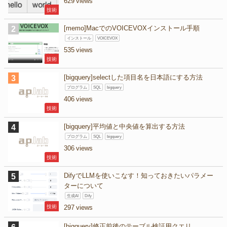
629
技術
[memo]MacでのVOICEVOXインストール手順
インストール
VOICEVOX
535
技術
[bigquery]selectした項目名を日本語にする方法
プログラム
SQL
bigquery
406
技術
[bigquery]平均値と中央値を算出する方法
プログラム
SQL
bigquery
306
技術
DifyでLLMを使いこなす！知っておきたいパラメー
ターについて
生成AI
Dify
技術
297
[bigquery]修正前後のテーブル検証用クエリ