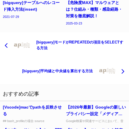
[bigquery]テーブルへのレコー
【危険度MAX】マルウェアと
ド挿入方法(insert)
は？仕組み・種類・感染経路・
対策を徹底解説！
2021-07-29
2025-03-23
[bigquery]モードがREPEATEDの項目をSELECTす
る方法
[bigquery]平均値と中央値を算出する方法
おすすめの記事
[Vscode]macでpathを反映させ
【2026年最新】Googleの新しい
る
プライバシー設定「メディア保
存」をオフにする最新手順
## bash_profileの場合 source
Google検索や関連サービスにおいて、音
~/.bash_profile ## zshrcの場合 source
声データや画像検索（Googleレンズな