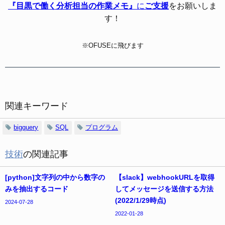
『目黒で働く分析担当の作業メモ』
に
ご支援
をお願いしま
す！
※OFUSEに飛びます
関連キーワード
bigquery
SQL
プログラム
技術
の関連記事
[python]文字列の中から数字の
【slack】webhookURLを取得
みを抽出するコード
してメッセージを送信する方法
(2022/1/29時点)
2024-07-28
2022-01-28