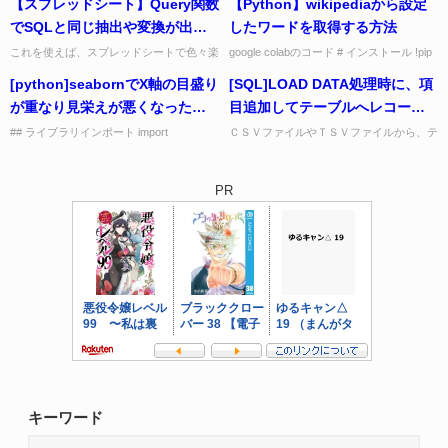
【スプレッドシート】Query関数
【Python】wikipediaから設定
~/.zshrc ...
ど）の扱いを変更する新しいプライバシー
設定「メディア保存」...
でSQLと同じ抽出や変換が出来
したワードを取得する方法
る
これを使えば、スプレッドシートで色々楽
google colabのコード # インストール !pip
ができる。 特に集計関数を使って、同一
install wikipedia import wikipedia # 日本...
[python]seabornでX軸の目盛り
[SQL]LOAD DATA処理時に、項
項目の存在数をCOUNTするのはよく使
う。 ここがおすすめ...
が重なり見栄えが悪くなった時
目追加してテーブルへレコード
の対策
を入れる方法(mysql)
## ライブラリインポート import
ＣＳＶファイルやＴＳＶファイルから、テ
matplotlib.pyplot as plt import
ーブルへデータロード時にデータロードし
japanize_matplotl...
た時刻を把握したい。といった場合は以下
のようなコマンドで可能。 ...
PR
キーワード