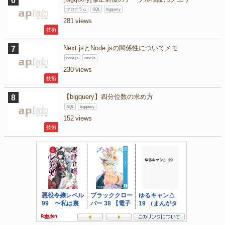
プログラム
SQL
bigquery
281
技術
Next.jsとNode.jsの関係性についてメモ
node.js
next.js
230
技術
【bigquery】四分位数の求め方
SQL
bigquery
152
技術