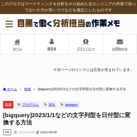
このブログはマーケティング＆分析をやり始めた元エンジニアの作業で知っ
ておいた方が良いコツなどを備忘にしたものです
ホーム
運営者
プライバシー
お問合わせ
※当ページのリンクには広告が含まれています。
ホーム
技術
[bigquery]2023/1/1などの文字列型を日付型に変換する方法
技術
プログラム
SQL
bigquery
[bigquery]2023/1/1などの文字列型を日付型に変
換する方法
PR
2023-08-08
2023-08-08