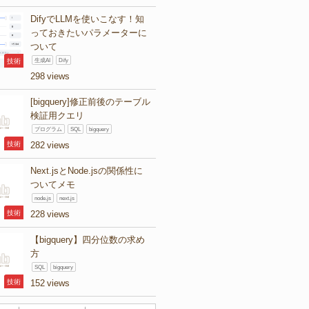
DifyでLLMを使いこなす！知
っておきたいパラメーターに
ついて
技術
生成AI
Dify
298
[bigquery]修正前後のテーブル
検証用クエリ
プログラム
SQL
bigquery
技術
282
Next.jsとNode.jsの関係性に
ついてメモ
node.js
next.js
技術
228
【bigquery】四分位数の求め
方
SQL
bigquery
技術
152