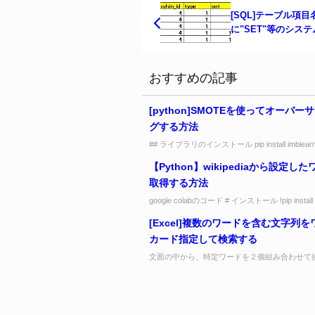
[SQL]テーブル項目
に"SET"等のシス
入ってた場合の対処
おすすめの記事
[python]SMOTEを使ってオーバー
グする方法
## ライブラリのインストール pip install imblear
ラリの呼び出し from imblearn.over_...
【Python】wikipediaから設定し
取得する方法
google colabのコード # インストール !pip install w
import wikipedia # 日本...
[Excel]複数のワードを含む文字列
カード指定して検索する
文面の中から、特定ワードを２個組み合わせて
の組み合わせ数がどれだけあるか？を抽出する方
は、Excelの"countifs...