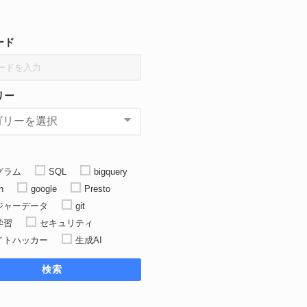
ード
リー
グラム
SQL
bigquery
n
google
Presto
ジャーデータ
git
学習
セキュリティ
イトハッカー
生成AI
検索