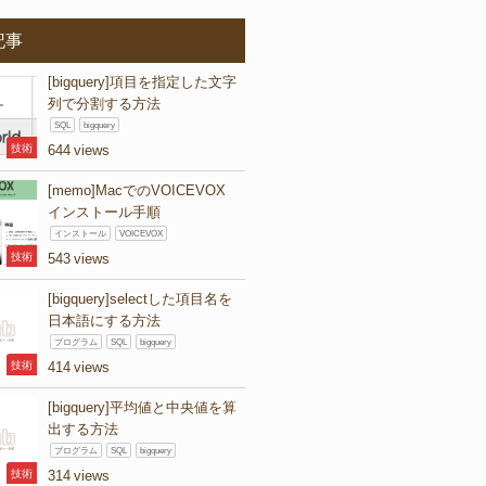
記事
[bigquery]項目を指定した文字
列で分割する方法
SQL
bigquery
技術
644
[memo]MacでのVOICEVOX
インストール手順
インストール
VOICEVOX
技術
543
[bigquery]selectした項目名を
日本語にする方法
プログラム
SQL
bigquery
技術
414
[bigquery]平均値と中央値を算
出する方法
プログラム
SQL
bigquery
技術
314