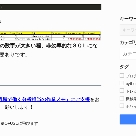
;
キーワ
↓
カテゴ
ned」の数字が大きい程、非効率的なＳＱＬ
にな
要ありです。
タグ
プロ
pytho
トレ
目黒で働く分析担当の作業メモ』
に
ご支援
をお
機械
願いします！
ホワ
※OFUSEに飛びます