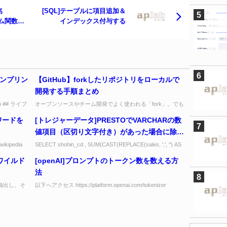
名
[SQL]テーブルに項目追加＆
テム関数が
インデックス付与する
方法
サンプリン
【GitHub】forkしたリポジトリをローカルで
開発する手順まとめ
n ## ライブ
オープンソースやチーム開発でよく使われる「fork」。でも
「fork した後にどうやってローカルで開発環境を整えれば
たワードを
[トレジャーデータ]PRESTOでVARCHARの数
いいの？」と迷う方も多い...
値項目（区切り文字付き）があった場合に除外
して合算する方法
ikipedia
SELECT shohin_cd , SUM(CAST(REPLACE(sales, ',', '') AS
INTEGER)) AS sa...
をワイルド
[openAI]プロンプトのトークン数を数える方
法
抽出し、そ
以下へアクセス https://platform.openai.com/tokenizer
法。 これ
Tokenizerの画面が表示されるので、モデル...