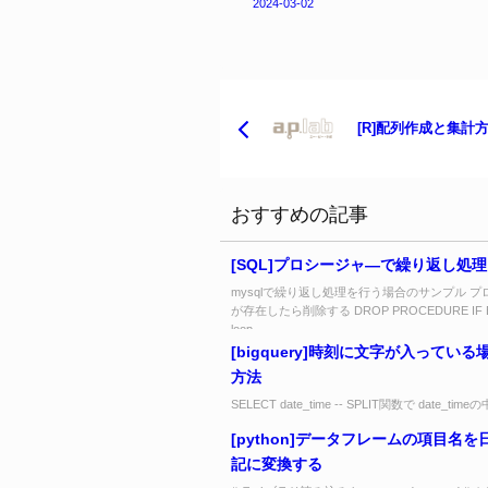
2024-03-02
[R]配列作成と集計
おすすめの記事
[SQL]プロシージャ―で繰り返し処理
mysqlで繰り返し処理を行う場合のサンプル プ
が存在したら削除する DROP PROCEDURE IF E
loop_...
[bigquery]時刻に文字が入ってい
方法
SELECT date_time -- SPLIT関数で date_ti
いる、min（分情報） を取り外す , SPLIT(...
[python]データフレームの項目名を
記に変換する