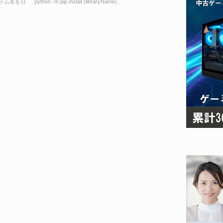
# カラム名を日
python -m pip install {libraryName}...