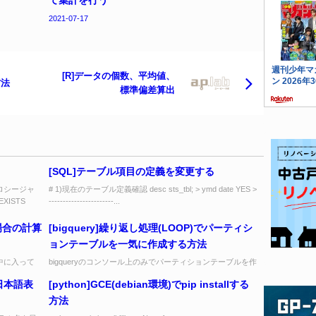
て集計を行う
2021-07-17
[R]データの個数、平均値、
方法
標準偏差算出
[SQL]テーブル項目の定義を変更する
ロシージャ
# 1)現在のテーブル定義確認 desc sts_tbl; > ymd date YES >
XISTS
-----------------------...
る場合の計算
[bigquery]繰り返し処理(LOOP)でパーティシ
ョンテーブルを一気に作成する方法
meの中に入って
bigqueryのコンソール上のみでパーティションテーブルを作
成して、日付ループ処理を記述することで、過去分のパー
日本語表
[python]GCE(debian環境)でpip installする
ティション情報などを一気に...
方法