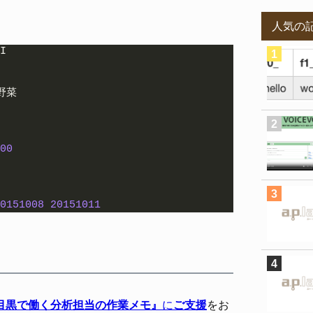
人気の
I 
 野菜
 
00
0151008
20151011
目黒で働く分析担当の作業メモ』
に
ご支援
をお