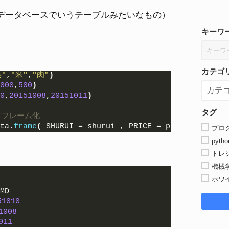
データベースでいうテーブルみたいなもの）
キーワ
カテゴ
"
,
"米"
,
"肉"
)
000
,
500
)
0
,
20151008
,
20151011
)
タグ
タフレーム化
ta.
frame
(
 SHURUI = shurui , PRICE = price , YMD =
プロ
pytho
トレ
機械
ホワ
MD 
51010
1008
011