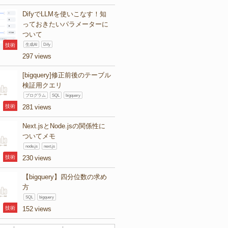
DifyでLLMを使いこなす！知
っておきたいパラメーターに
ついて
技術
生成AI
Dify
297
[bigquery]修正前後のテーブル
検証用クエリ
プログラム
SQL
bigquery
技術
281
Next.jsとNode.jsの関係性に
ついてメモ
node.js
next.js
技術
230
【bigquery】四分位数の求め
方
SQL
bigquery
技術
152