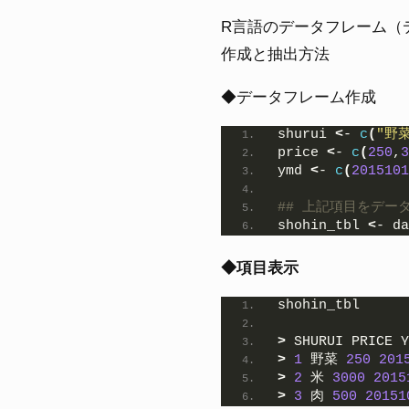
R言語のデータフレーム（
作成と抽出方法
◆データフレーム作成
shurui 
<
- 
c
(
"野菜
price 
<
- 
c
(
250
,
3
ymd 
<
- 
c
(
2015101
## 上記項目をデー
shohin_tbl 
<
- da
◆項目表示
shohin_tbl
>
 SHURUI PRICE Y
>
1
 野菜 
250
201
>
2
 米 
3000
2015
>
3
 肉 
500
20151