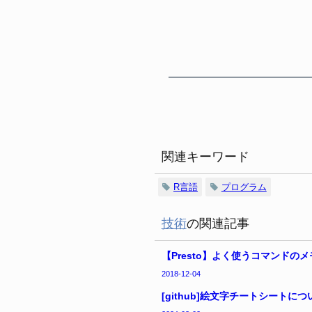
関連キーワード
R言語
プログラム
技術
の関連記事
【Presto】よく使うコマンドのメ
2018-12-04
[github]絵文字チートシートにつ