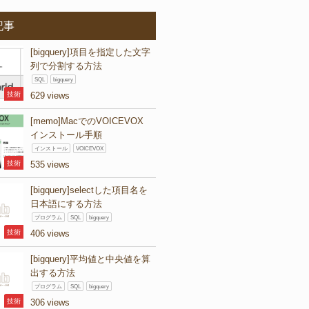
記事
[bigquery]項目を指定した文字
列で分割する方法
SQL
bigquery
技術
629
[memo]MacでのVOICEVOX
インストール手順
インストール
VOICEVOX
技術
535
[bigquery]selectした項目名を
日本語にする方法
プログラム
SQL
bigquery
技術
406
[bigquery]平均値と中央値を算
出する方法
プログラム
SQL
bigquery
技術
306