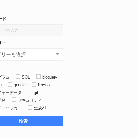
ード
リー
 ymd 
)
グラム
SQL
bigquery
n
google
Presto
ジャーデータ
git
学習
セキュリティ
イトハッカー
生成AI
検索