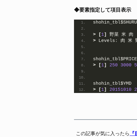
◆要素指定して項目表示
shohin_tbl$SHURU
>
[
1
]
 野菜 米 肉 
>
 Levels: 肉 米
shohin_tbl$PRICE
>
[
1
]
250
3000
5
shohin_tbl$YMD 
>
[
1
]
20151010
2
この記事が気に入ったら
『